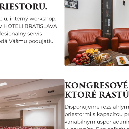
PRIESTORU.
ciu, interný workshop,
, v HOTELI BRATISLAVA
fesionálny servis
dodá Vášmu podujatiu
KONGRESOVÉ 
KTORÉ RASTÚ 
Disponujeme rozsiahlym
priestormi s kapacitou p
variabilným usporiadan