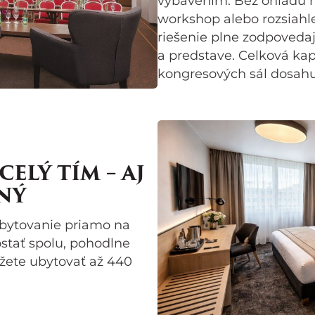
vybavením. Bez ohľadu n
workshop alebo rozsiahl
riešenie plne zodpoved
a predstave. Celková kap
kongresových sál dosahu
ELÝ TÍM – AJ
NÝ
bytovanie priamo na
ostať spolu, pohodlne
môžete ubytovať až 440