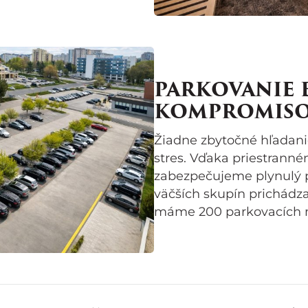
PARKOVANIE 
KOMPROMIS
Žiadne zbytočné hľadani
stres. Vďaka priestrann
zabezpečujeme plynulý p
väčších skupín prichádza
máme 200 parkovacích m