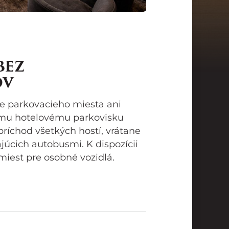
BEZ
OV
e parkovacieho miesta ani
ému hotelovému parkovisku
ríchod všetkých hostí, vrátane
júcich autobusmi. K dispozícii
iest pre osobné vozidlá.