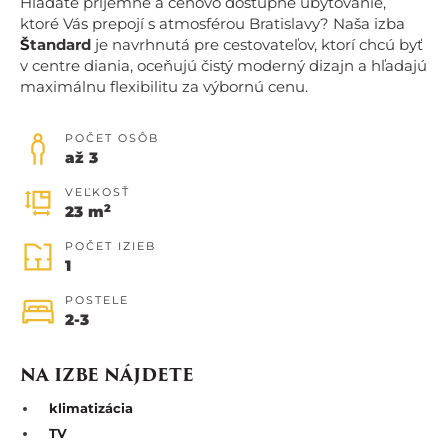
Hľadáte príjemné a cenovo dostupné ubytovanie,
ktoré Vás prepojí s atmosférou Bratislavy? Naša izba
Š
tandard
je navrhnutá pre cestovateľov, ktorí chcú byť
v centre diania, oceňujú čistý moderný dizajn a hľadajú
maximálnu flexibilitu za výbornú cenu.
POČET OSÔB
až 3
VEĽKOSŤ
2
23 m
POČET IZIEB
1
POSTELE
2-3
NA IZBE NÁJDETE
klimatizácia
TV