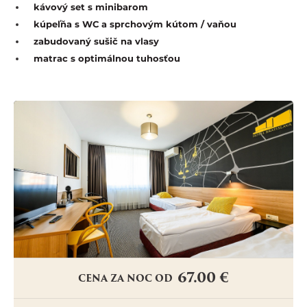
kávový set s minibarom
kúpeľňa s WC a sprchovým kútom / vaňou
zabudovaný sušič na vlasy
matrac s optimálnou tuhosťou
67.00 €
CENA ZA NOC OD