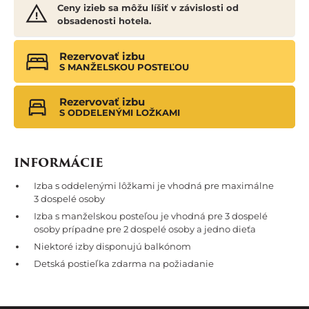
Ceny izieb sa môžu líšiť v závislosti od
obsadenosti hotela.
Rezervovať izbu
S MANŽELSKOU POSTEĽOU
Rezervovať izbu
S ODDELENÝMI LOŽKAMI
INFORMÁCIE
Izba s oddelenými lôžkami je vhodná pre maximálne
3 dospelé osoby
Izba s manželskou posteľou je vhodná pre 3 dospelé
osoby prípadne pre 2 dospelé osoby a jedno dieťa
Niektoré izby disponujú balkónom
Detská postieľka zdarma na požiadanie